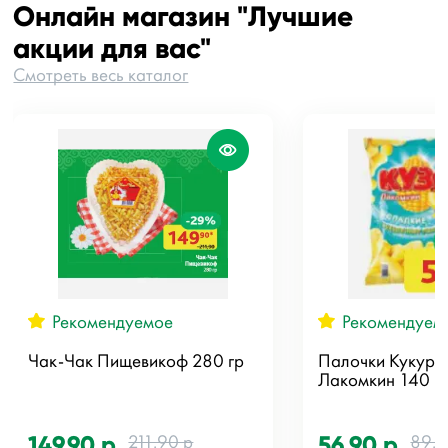
Онлайн магазин "Лучшие
акции для вас"
Смотреть весь каталог
Рекомендуемое
Рекомендуем
Чак-Чак Пищевикоф 280 гр
Палочки Кукуру
Лакомкин 140 г
211.90 р
89.9
149.90 р
56.90 р