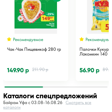
Рекомендуемое
Рекомендуем
Чак-Чак Пищевикоф 280 гр
Палочки Кукуру
Лакомкин 140 г
211.90 р
89.9
149.90 р
56.90 р
Каталоги спецпредложений
Байрам Уфа с 03.08-16.08.26
Смотреть все
каталоги