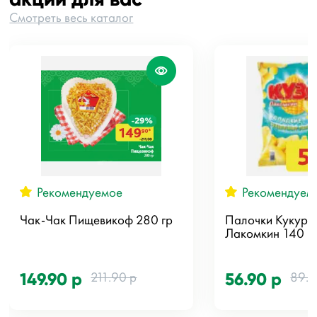
Смотреть весь каталог
Рекомендуемое
Рекомендуем
Чак-Чак Пищевикоф 280 гр
Палочки Кукуру
Лакомкин 140 г
211.90 р
89.9
149.90 р
56.90 р