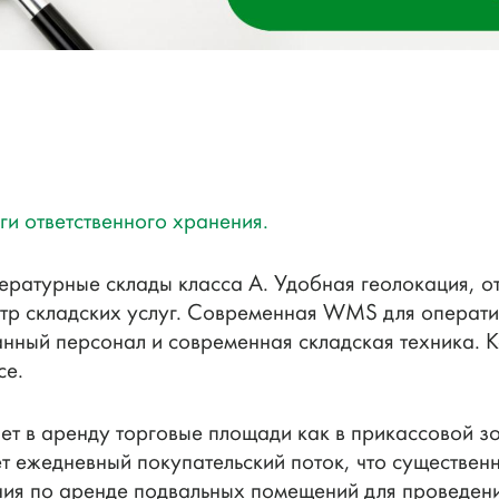
и ответственного хранения.
атурные склады класса А. Удобная геолокация, от
р складских услуг. Современная WMS для оператив
нный персонал и современная складская техника. К
се.
ет в аренду торговые площади как в прикассовой зон
ет ежедневный покупательский поток, что существе
ния по аренде подвальных помещений для проведени