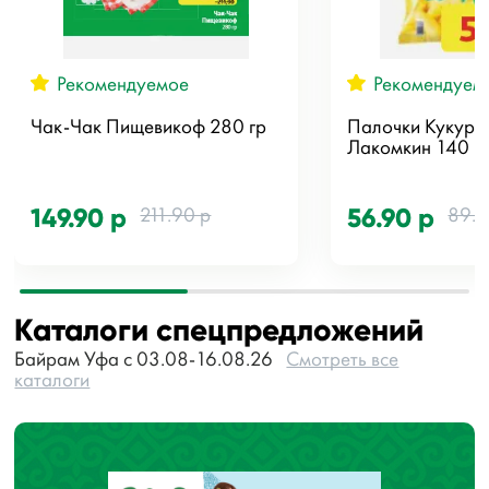
Рекомендуемое
Рекомендуем
Чак-Чак Пищевикоф 280 гр
Палочки Кукуру
Лакомкин 140 г
211.90 р
89.9
149.90 р
56.90 р
Каталоги спецпредложений
Байрам Уфа с 03.08-16.08.26
Смотреть все
каталоги