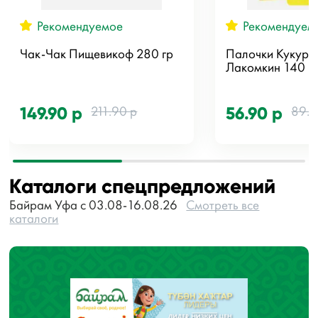
Рекомендуемое
Рекомендуем
Чак-Чак Пищевикоф 280 гр
Палочки Кукуру
Лакомкин 140 г
211.90 р
89.9
149.90 р
56.90 р
Каталоги спецпредложений
Байрам Уфа с 03.08-16.08.26
Смотреть все
каталоги