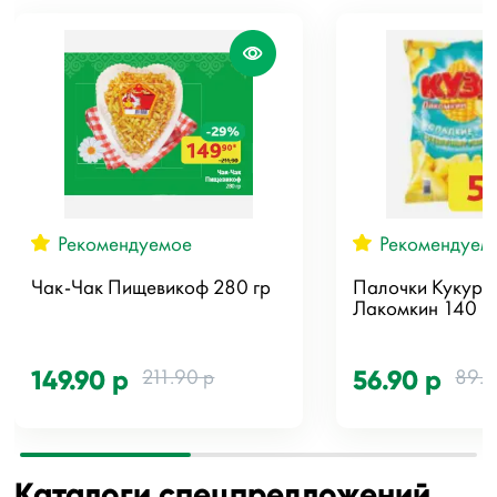
Рекомендуемое
Рекомендуем
Чак-Чак Пищевикоф 280 гр
Палочки Кукуру
Лакомкин 140 г
211.90 р
89.9
149.90 р
56.90 р
Каталоги спецпредложений