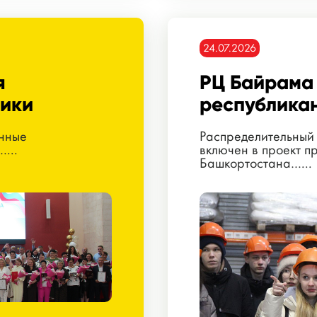
24.07.2026
я
РЦ Байрама 
ики
республикан
нные
Распределительный 
...
включен в проект 
Башкортостана…...