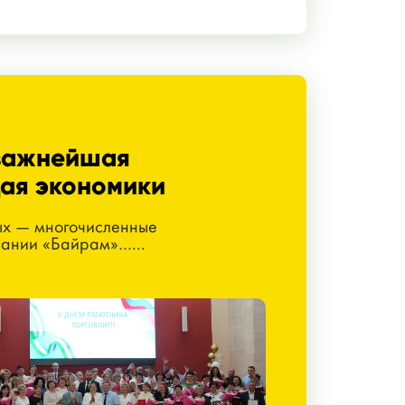
 важнейшая
ая экономики
х — многочисленные
пании «Байрам»…...