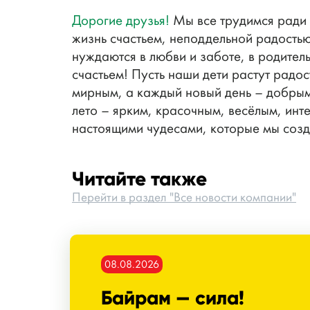
Дорогие друзья!
Мы все трудимся ради 
жизнь счастьем, неподдельной радостью
нуждаются в любви и заботе, в родител
счастьем! Пусть наши дети растут радо
мирным, а каждый новый день – добрым
лето – ярким, красочным, весёлым, ин
настоящими чудесами, которые мы соз
Читайте также
Перейти в раздел "Все новости компании"
08.08.2026
Байрам — сила!