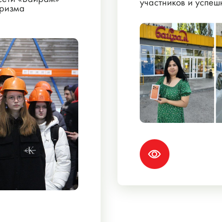
участников и успеш
уризма