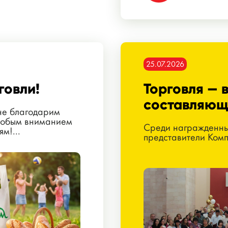
25.07.2026
говли!
Торговля —
составляющ
не благодарим
особым вниманием
Среди награжденны
м!...
представители Ком