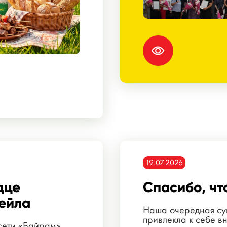
19.07.2026
дце
Спасибо, чт
ейла
Наша очередная су
привлекла к себе в
 сети «Байрам»