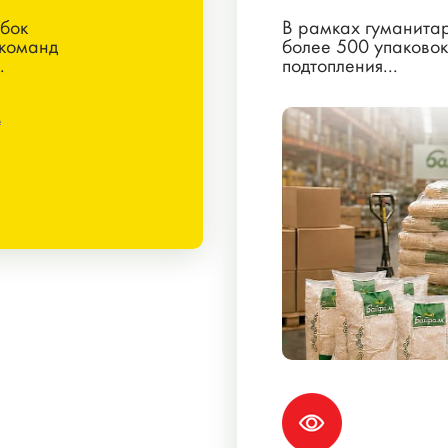
убок
В рамках гуманита
 команд
более 500 упаково
.
подтопления...